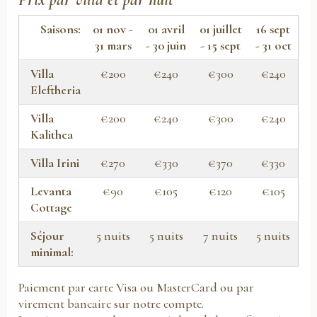
Saisons:
01 nov -
01 avril
01 juillet
16 sept
31 mars
- 30 juin
- 15 sept
- 31 oct
Villa
€200
€240
€300
€240
Eleftheria
Villa
€200
€240
€300
€240
Kalithea
Villa Irini
€270
€330
€370
€330
Levanta
€90
€105
€120
€105
Cottage
Séjour
5 nuits
5 nuits
7 nuits
5 nuits
minimal:
Paiement par carte Visa ou MasterCard ou par
virement bancaire sur notre compte.